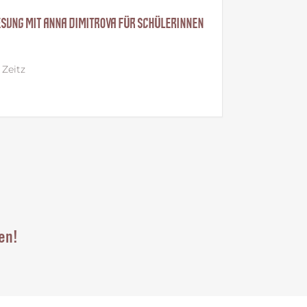
RINNENLESUNG MIT JULIE MARINELLO FÜR SCHÜLERINNEN
e Droyßig
Droyßig
en!