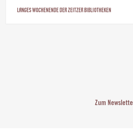
„PEOPLE PLEASER“ AUTORINNENLESUNG MIT ANNA DIM
UND SCHÜLER AB 14 JAHREN
Stadtbibliothek "Martin Luther" Zeitz
Michaeliskirchhof 8, 06712 Zeitz
Zum Newslette