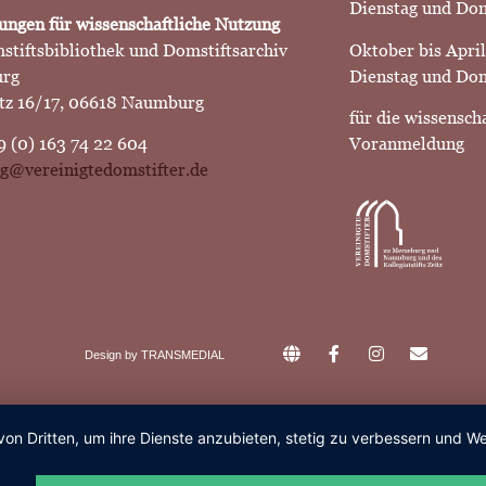
Dienstag und Do
ngen für wissenschaftliche Nutzung
stiftsbibliothek und Domstiftsarchiv
Oktober bis April
rg
Dienstag und Don
z 16/17, 06618 Naumburg
für die wissensch
9 (0) 163 74 22 604
Voranmeldung
g@vereinigtedomstifter.de
Design by
TRANSMEDIAL
von Dritten, um ihre Dienste anzubieten, stetig zu verbessern und