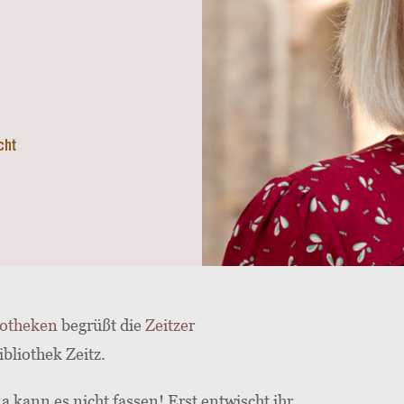
cht
iotheken
begrüßt die
Zeitzer
ibliothek Zeitz.
na kann es nicht fassen! Erst entwischt ihr