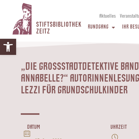
Aktuelles
Veranstalt
STIFTSBIBLIOTHEK
RUNDGANG
IHR BES
ZEITZ
Werkzeugleiste öffnen
„DIE GROSSSTADTDETEKTIVE BAND 2
NNABELLE?“ AUTORINNENLESUNG M
EZZI FÜR GRUNDSCHULKINDER
DATUM
UHRZEIT