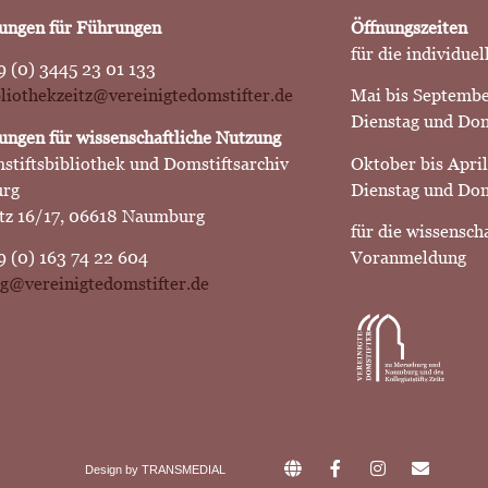
ngen für Führungen
Öffnungszeiten
für die individuel
9 (0) 3445 23 01 133
ibliothekzeitz@vereinigtedomstifter.de
Mai bis Septemb
Dienstag und Do
ngen für wissenschaftliche Nutzung
stiftsbibliothek und Domstiftsarchiv
Oktober bis April
rg
Dienstag und Don
z 16/17, 06618 Naumburg
für die wissensch
9 (0) 163 74 22 604
Voranmeldung
g@vereinigtedomstifter.de
Design by
TRANSMEDIAL